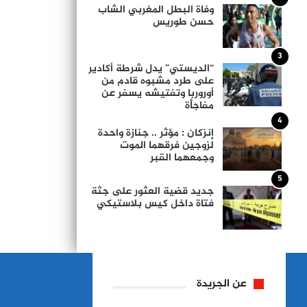
وفاة البطل المغربي الشاب
حسن طوريس
3
“الديستي” يدل شرطة أكادير
على طرد مشبوه قادم من
أوروربا وتفتيشه يسفر عن
مفاجأة
4
إنزكان : مؤثر .. جنازة واحدة
لزوجين فرقهما الموت
وجمعهما القبر
5
جديد قضية العثور على جثة
فتاة داخل كيس بلاستيكي
عن الجريدة