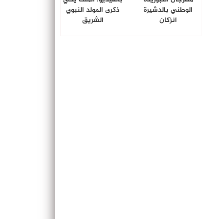
الوطني بالدشيرة
ذكرى المولد النبوي
انزكان
الشريق