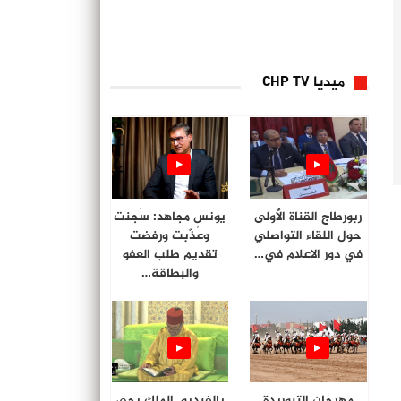
ميديا CHP TV
ربورطاج القناة الأولى
يونس مجاهد: سُجنت
حول اللقاء التواصلي
وعُذّبت ورفضت
في دور الاعلام في…
تقديم طلب العفو
والبطاقة…
مهرجان التبوريدة
بالفيديو. الملك يحي