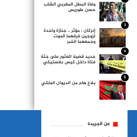
وفاة البطل المغربي الشاب
حسن طوريس
3
إنزكان : مؤثر .. جنازة واحدة
لزوجين فرقهما الموت
وجمعهما القبر
4
جديد قضية العثور على جثة
فتاة داخل كيس بلاستيكي
5
بلاغ هام من الديوان الملكي
عن الجريدة