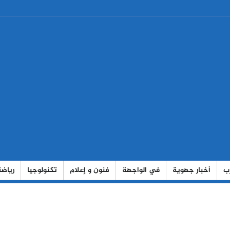
رب
أخبار جهوية
في الواجهة
فنون و إعلام
تكنولوجيا
رياضة