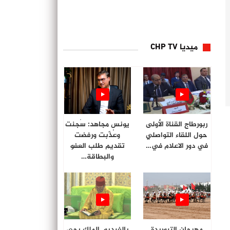
ميديا CHP TV
ربورطاج القناة الأولى
يونس مجاهد: سُجنت
حول اللقاء التواصلي
وعُذّبت ورفضت
في دور الاعلام في…
تقديم طلب العفو
والبطاقة…
مهرجان التبوريدة
بالفيديو. الملك يحي