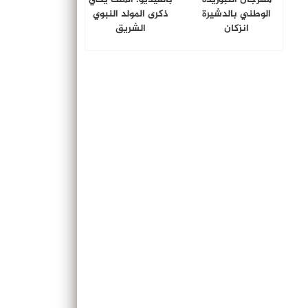
الوطني بالدشيرة
ذكرى المولد النبوي
انزكان
الشريق