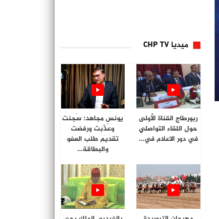
ميديا CHP TV
ربورطاج القناة الأولى
يونس مجاهد: سُجنت
حول اللقاء التواصلي
وعُذّبت ورفضت
في دور الاعلام في…
تقديم طلب العفو
والبطاقة…
مهرجان التبوريدة
بالفيديو. الملك يحي