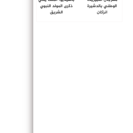
الوطني بالدشيرة
ذكرى المولد النبوي
انزكان
الشريق