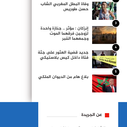
وفاة البطل المغربي الشاب
حسن طوريس
3
إنزكان : مؤثر .. جنازة واحدة
لزوجين فرقهما الموت
وجمعهما القبر
4
جديد قضية العثور على جثة
فتاة داخل كيس بلاستيكي
5
بلاغ هام من الديوان الملكي
عن الجريدة