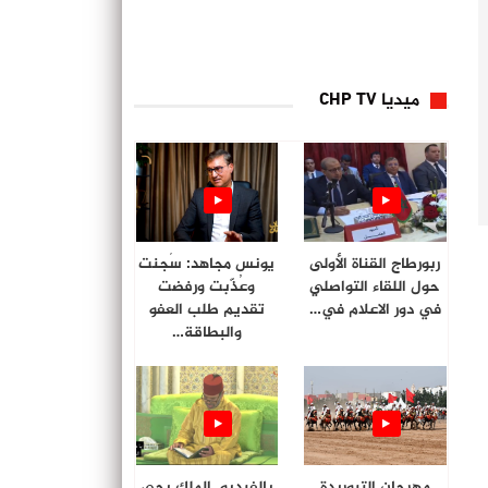
ميديا CHP TV
ربورطاج القناة الأولى
يونس مجاهد: سُجنت
حول اللقاء التواصلي
وعُذّبت ورفضت
في دور الاعلام في…
تقديم طلب العفو
والبطاقة…
مهرجان التبوريدة
بالفيديو. الملك يحي