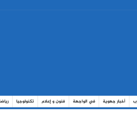
رب
أخبار جهوية
في الواجهة
فنون و إعلام
تكنولوجيا
رياضة