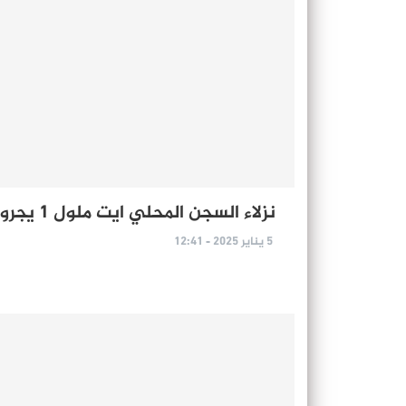
نزلاء السجن المحلي ايت ملول 1 يجرون عمليات جراحية داخل اسوار المؤسسة
5 يناير 2025 - 12:41