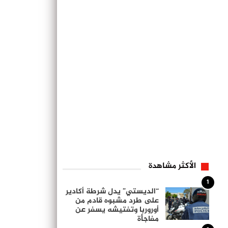
الأكثر مشاهدة
1
“الديستي” يدل شرطة أكادير
على طرد مشبوه قادم من
أوروربا وتفتيشه يسفر عن
مفاجأة