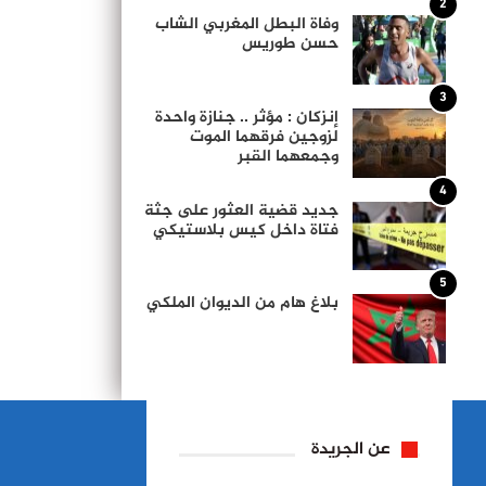
2
وفاة البطل المغربي الشاب
حسن طوريس
3
إنزكان : مؤثر .. جنازة واحدة
لزوجين فرقهما الموت
وجمعهما القبر
4
جديد قضية العثور على جثة
فتاة داخل كيس بلاستيكي
5
بلاغ هام من الديوان الملكي
عن الجريدة