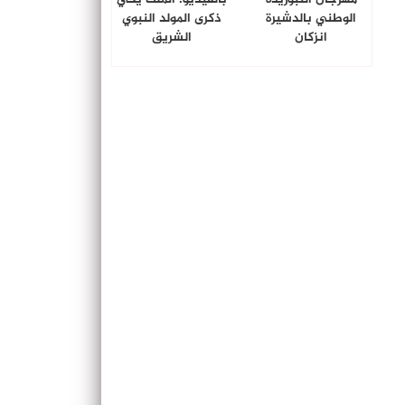
الوطني بالدشيرة
ذكرى المولد النبوي
انزكان
الشريق