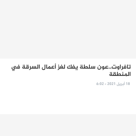
تافراوت..عون سلطة يفك لغز أعمال السرقة في
المنطقة
18 أبريل 2021 - 6:02