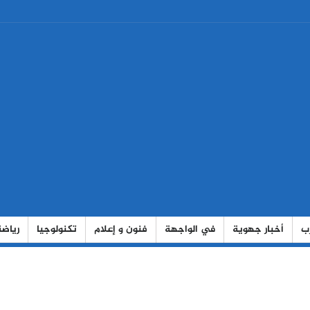
رب
أخبار جهوية
في الواجهة
فنون و إعلام
تكنولوجيا
رياضة