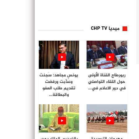
ميديا CHP TV
ربورطاج القناة الأولى
يونس مجاهد: سُجنت
حول اللقاء التواصلي
وعُذّبت ورفضت
في دور الاعلام في…
تقديم طلب العفو
والبطاقة…
مهرجان التبوريدة
بالفيديو. الملك يحي