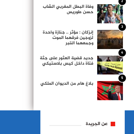
2
وفاة البطل المغربي الشاب
حسن طوريس
3
إنزكان : مؤثر .. جنازة واحدة
لزوجين فرقهما الموت
وجمعهما القبر
4
جديد قضية العثور على جثة
فتاة داخل كيس بلاستيكي
5
بلاغ هام من الديوان الملكي
عن الجريدة