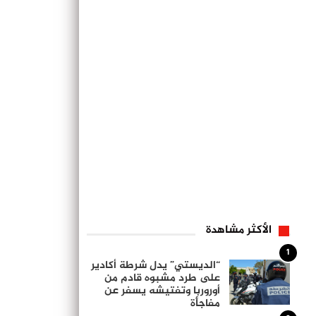
الأكثر مشاهدة
1
“الديستي” يدل شرطة أكادير
على طرد مشبوه قادم من
أوروربا وتفتيشه يسفر عن
مفاجأة