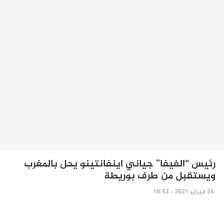
رئيس “الفيفا” جياني اينفانتينو يحل بالمغرب
ويُستقبل من طرف بوريطة
24 فبراير 2021 - 18:52