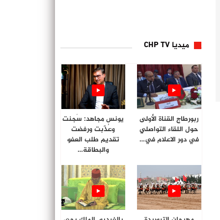
ميديا CHP TV
ربورطاج القناة الأولى
يونس مجاهد: سُجنت
حول اللقاء التواصلي
وعُذّبت ورفضت
في دور الاعلام في…
تقديم طلب العفو
والبطاقة…
مهرجان التبوريدة
بالفيديو. الملك يحي