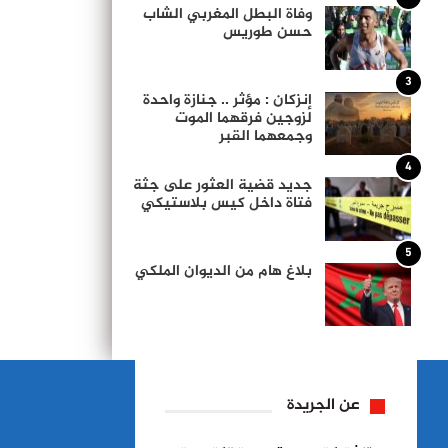
وفاة البطل المغربي الشاب
حسن طوريس
3
إنزكان : مؤثر .. جنازة واحدة
لزوجين فرقهما الموت
وجمعهما القبر
4
جديد قضية العثور على جثة
فتاة داخل كيس بلاستيكي
5
بلاغ هام من الديوان الملكي
عن الجريدة