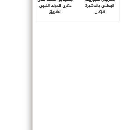
الوطني بالدشيرة
ذكرى المولد النبوي
انزكان
الشريق