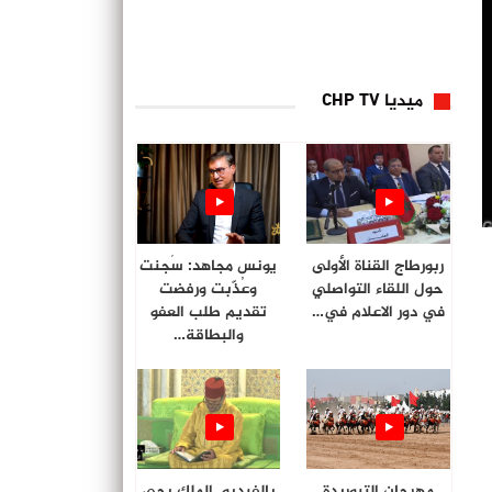
ميديا CHP TV
ربورطاج القناة الأولى
يونس مجاهد: سُجنت
حول اللقاء التواصلي
وعُذّبت ورفضت
في دور الاعلام في…
تقديم طلب العفو
والبطاقة…
مهرجان التبوريدة
بالفيديو. الملك يحي