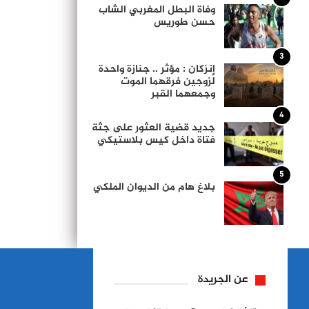
وفاة البطل المغربي الشاب
حسن طوريس
3
إنزكان : مؤثر .. جنازة واحدة
لزوجين فرقهما الموت
وجمعهما القبر
4
جديد قضية العثور على جثة
فتاة داخل كيس بلاستيكي
5
بلاغ هام من الديوان الملكي
عن الجريدة