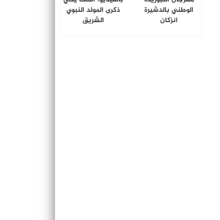
الوطني بالدشيرة
ذكرى المولد النبوي
انزكان
الشريق