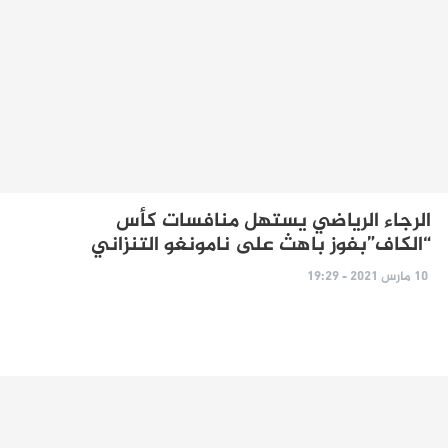
الرجاء الرياضي يستهل منافسات كأس
“الكاف”بفوز باهث علی نامونغو التنزاني
10 مارس 2021 - 19:29