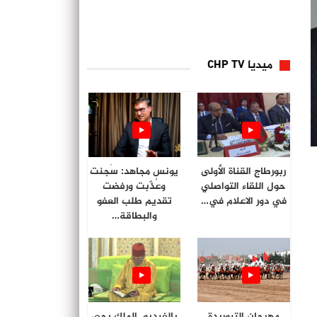
ميديا CHP TV
ربورطاج القناة الأولى
يونس مجاهد: سُجنت
حول اللقاء التواصلي
وعُذّبت ورفضت
في دور الاعلام في…
تقديم طلب العفو
والبطاقة…
مهرجان التبوريدة
بالفيديو. الملك يحي