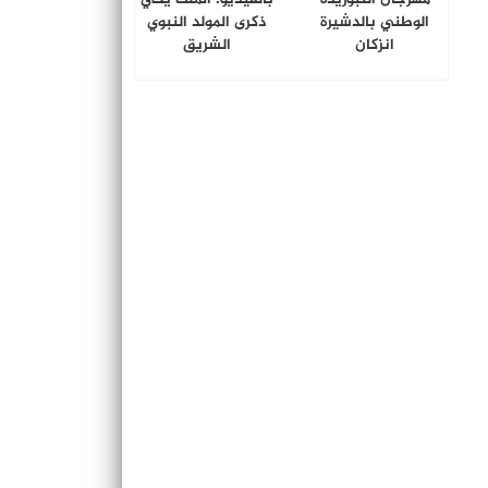
الوطني بالدشيرة
ذكرى المولد النبوي
انزكان
الشريق