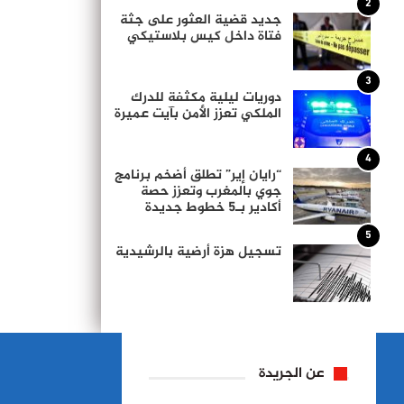
2
جديد قضية العثور على جثة
فتاة داخل كيس بلاستيكي
3
دوريات ليلية مكثفة للدرك
الملكي تعزز الأمن بآيت عميرة
4
“رايان إير” تطلق أضخم برنامج
جوي بالمغرب وتعزز حصة
أكادير بـ5 خطوط جديدة
5
تسجيل هزة أرضية بالرشيدية
عن الجريدة