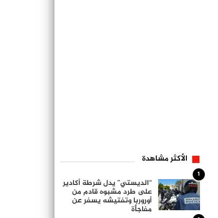
الأكثر مشاهدة
1
“الديستي” يدل شرطة أكادير
على طرد مشبوه قادم من
أوروربا وتفتيشه يسفر عن
مفاجأة