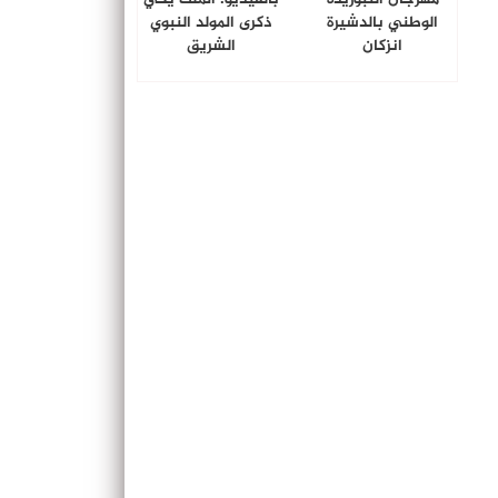
الوطني بالدشيرة
ذكرى المولد النبوي
انزكان
الشريق