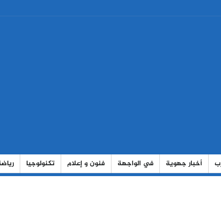
رب
أخبار جهوية
في الواجهة
فنون و إعلام
تكنولوجيا
رياضة