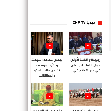
ميديا CHP TV
ربورطاج القناة الأولى
يونس مجاهد: سُجنت
حول اللقاء التواصلي
وعُذّبت ورفضت
في دور الاعلام في…
تقديم طلب العفو
والبطاقة…
مهرجان التبوريدة
بالفيديو. الملك يحي