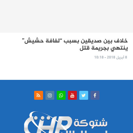
خلاف بين صديقين بسبب “لفافة حشيش”
ينتهي بجريمة قتل
8 أبريل 2018 - 10:18