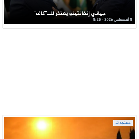
جياني إنفانتينو يعتذر للــ”كاف”
8 أغسطس 2026 - 8:25
مستجدات