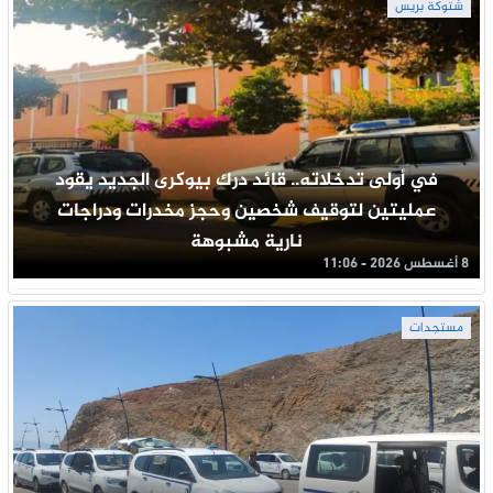
شتوكة بريس
في أولى تدخلاته.. قائد درك بيوكرى الجديد يقود
عمليتين لتوقيف شخصين وحجز مخدرات ودراجات
نارية مشبوهة
8 أغسطس 2026 - 11:06
مستجدات