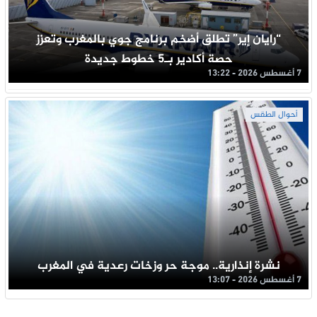
“رايان إير” تطلق أضخم برنامج جوي بالمغرب وتعزز
حصة أكادير بـ5 خطوط جديدة
7 أغسطس 2026 - 13:22
أحوال الطقس
نشرة إنذارية.. موجة حر وزخات رعدية في المغرب
7 أغسطس 2026 - 13:07