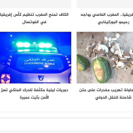
ريقيا.. المغرب الفاسي يواجه
الكاف تمنح المغرب تنظيم كأس إفريقيا
رحيمو البوركينابي
في الفوتسال
حاولة تهريب مخدرات على متن
دوريات ليلية مكثفة للدرك الملكي تعزز
شاحنة للنقل الدولي
الأمن بآيت عميرة