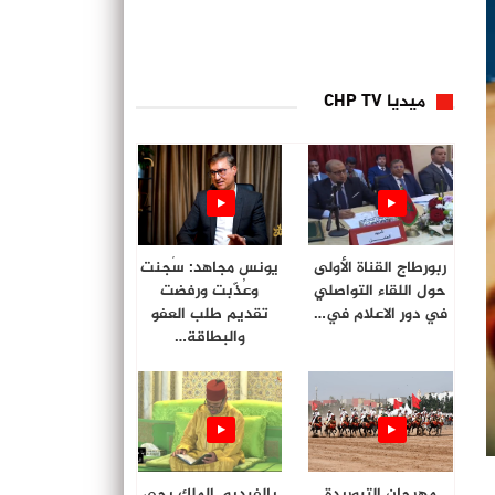
ميديا CHP TV
ربورطاج القناة الأولى
يونس مجاهد: سُجنت
حول اللقاء التواصلي
وعُذّبت ورفضت
في دور الاعلام في…
تقديم طلب العفو
والبطاقة…
مهرجان التبوريدة
بالفيديو. الملك يحي