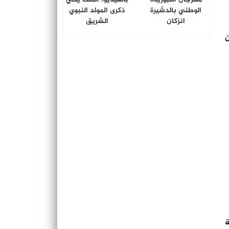
الوطني بالدشيرة
ذكرى المولد النبوي
انزكان
الشريق
ن
ة