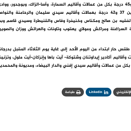
يوم الأربعاء المقبل بدرجات حرارة تتراوح بين 42 و45 درجة بكل من عمالات وأقاليم السمارة، وأسا-الزاك، وبوجدور، ووا
الذهب، وأوسرد، وطرفاية، وطانطان، والعيون، وبين 37 و42 درجة بعمالات وأقاليم سيدي سليمان والرحامنة والنوا
الفقيه بن صالح ومكناس وخنيفرة وفاس والقنيطرة وسيدي قاسم وب
لسراغنة ومراكش ومولاي يعقوب وتاونات والعرائش ووزان والصوير
قس حار ابتداء من اليوم الأحد إلى غاية يوم الثلاثاء المقبل بدرجا
41 درجة بكل من عمالات وأقاليم أكادير إيداوتنان وشتوكة- آيت باها وإنزكان-أيت ملول، وتزني
سلا وتمارة والصخيرات، وبين 34 و38 درجة بكل من عمالات وأقاليم سيدي إفني والدار البيضاء، ومديونة والمحمدي
الإلكتروني
Linkedin
طباعة