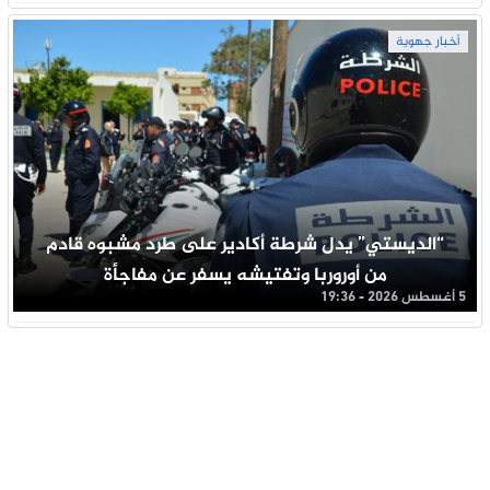
أخبار جهوية
“الديستي” يدل شرطة أكادير على طرد مشبوه قادم
من أوروربا وتفتيشه يسفر عن مفاجأة
5 أغسطس 2026 - 19:36