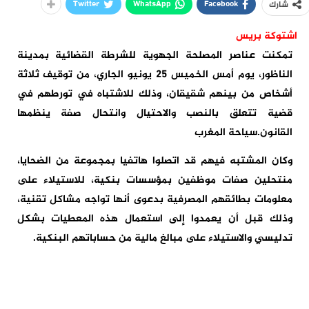
Twitter
WhatsApp
Facebook
شارك
اشتوكة بريس
تمكنت عناصر المصلحة الجهوية للشرطة القضائية بمدينة
الناظور، يوم أمس الخميس 25 يونيو الجاري، من توقيف ثلاثة
أشخاص من بينهم شقيقان، وذلك للاشتباه في تورطهم في
قضية تتعلق بالنصب والاحتيال وانتحال صفة ينظمها
القانون.سياحة المغرب
وكان المشتبه فيهم قد اتصلوا هاتفيا بمجموعة من الضحايا،
منتحلين صفات موظفين بمؤسسات بنكية، للاستيلاء على
معلومات بطائقهم المصرفية بدعوى أنها تواجه مشاكل تقنية،
وذلك قبل أن يعمدوا إلى استعمال هذه المعطيات بشكل
تدليسي والاستيلاء على مبالغ مالية من حساباتهم البنكية.