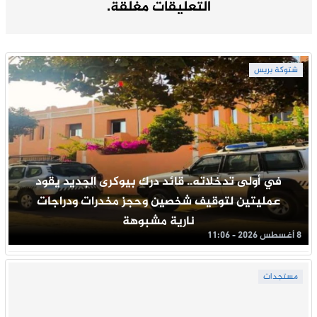
التعليقات مغلقة.
شتوكة بريس
في أولى تدخلاته.. قائد درك بيوكرى الجديد يقود
عمليتين لتوقيف شخصين وحجز مخدرات ودراجات
نارية مشبوهة
8 أغسطس 2026 - 11:06
مستجدات