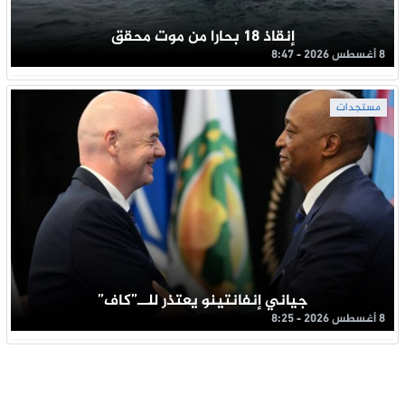
إنقاذ 18 بحارا من موت محقق
8 أغسطس 2026 - 8:47
مستجدات
جياني إنفانتينو يعتذر للــ”كاف”
8 أغسطس 2026 - 8:25