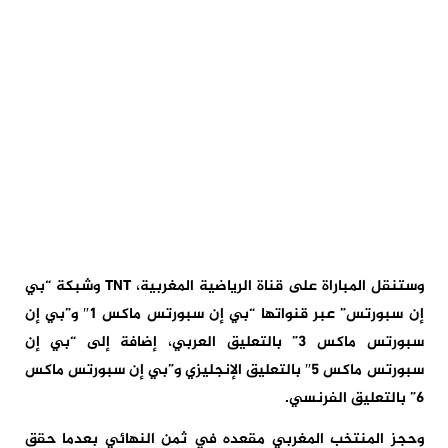
وستنقل المباراة على قناة الرياضية المغربية، TNT وشبكة “بي
إن سبورتس” عبر قنواتها “بي إن سبورتس ماكس 1″ و”بي إن
سبورتس ماكس 3” بالتعليق العربي، إضافة إلى “بي إن
سبورتس ماكس 5″ بالتعليق الإنجليزي و”بي إن سبورتس ماكس
6” بالتعليق الفرنسي.
وحجز المنتخب المغربي مقعده في ثمن النهائي بعدما حقق