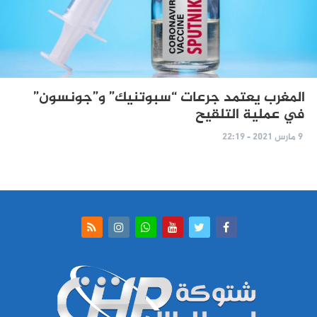
المغرب يعتمد جرعات “سبوتنيك” و”جونسون”
في عملية التلقيح
9 مارس 2021 - 22:19