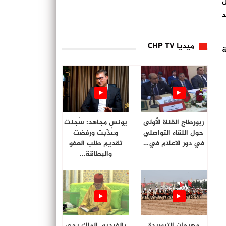
س
يد
ميديا CHP TV
ة
ربورطاج القناة الأولى
يونس مجاهد: سُجنت
حول اللقاء التواصلي
وعُذّبت ورفضت
في دور الاعلام في…
تقديم طلب العفو
والبطاقة…
مهرجان التبوريدة
بالفيديو. الملك يحي