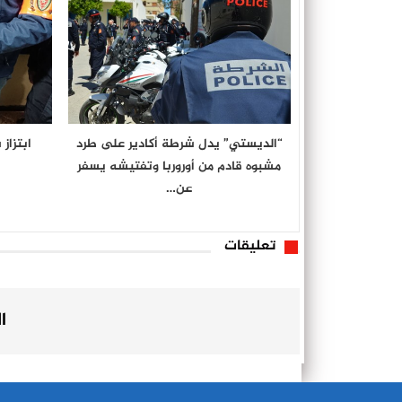
“الديستي” يدل شرطة أكادير على طرد
ابتزاز
مشبوه قادم من أوروربا وتفتيشه يسفر
عن…
تعليقات
ا