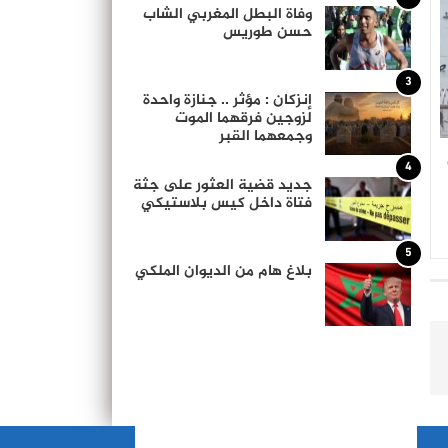
وفاة البطل المغربي الشاب
حسن طوريس
3
إنزكان : مؤثر .. جنازة واحدة
لزوجين فرقهما الموت
وجمعهما القبر
4
جديد قضية العثور على جثة
فتاة داخل كيس بلاستيكي
5
بلاغ هام من الديوان الملكي