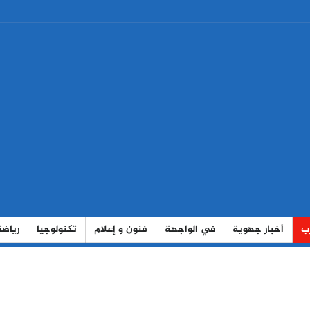
رب
أخبار جهوية
في الواجهة
فنون و إعلام
تكنولوجيا
رياضة