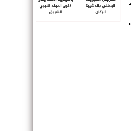
د
الوطني بالدشيرة
ذكرى المولد النبوي
انزكان
الشريق
ء