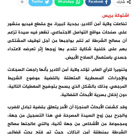
Twitter
WhatsApp
Facebook
شارك
اشتوكة بريس
تفاعلت ولاية أمن أكادير، بجدية كبيرة، مع مقطع فيديو منشور
على صفحات مواقع التواصل الاجتماعي، تظهر فيه سيدة تزعم
أن مصالح الشرطة لم تقم بواجبها من أجل توقيف المشتكى
بهم على خلفية شكاية تقدم بها زوجها إثر تعرضه لاعتداء
جسدي باستعمال السلاح الأبيض.
وتنويرا للرأي العام، تؤكد ولاية أمن أكادير بأنها راجعت السجلات
والإجراءات المسطرية المتعلقة بالقضية موضوع الشريط
المرجعي، وذلك بالشكل الذي يسمح بتوضيح المعطيات التالية،
دون إخلال بسرية الأبحاث القضائية.
وقد كشفت الأبحاث المنجزة أن الأمر يتعلق بقضية تبادل للضرب
والجرح بين زوج السيدة المصرحة في هذا التسجيل من جهة،
ومجموعة من الأشخاص من جهة ثانية، والتي عالجتها مصالح
الشرطة بمنطقة أمن إنزكان، حيث تم فتح بحث قضائي