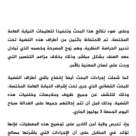
وعلى ضوء نتائج هذا البحث وتنفيذا لتعليمات النيابة العامة
المختصة، تم الاحتفاظ باثنين من أطراف هذه القضية تحت
تدبير الحراسة النظرية، وهم زوج المصرحة وخصمه الذي تبادل
معه العنف بشكل مباشر، وذلك بخلاف مزاعم التقصير التي
وردت على لسان المعنية بالأمر.
كما شملت إجراءات البحث أيضا إخضاع باقي أطراف القضية
للبحث القضائي الذي جرى تحت إشراف النيابة العامة المختصة،
وذلك للكشف عن جميع ظروف وملابسات وخلفيات هذه
القضية، وذلك قبل أن تتم إحالتهم جميعا على العدالة صباح
اليوم الجمعة 3 يوليوز الجاري.
وإذ تحرص ولاية أمن أكادير على توضيح هذه المعطيات، فإنها
تؤكد في المقابل على أن الإجراءات التي باشرتها مصالح