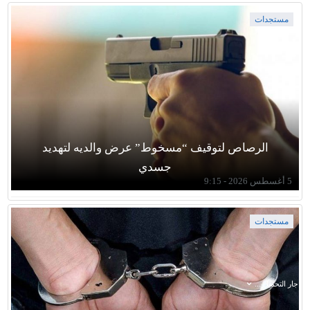
مستجدات
الرصاص لتوقيف “مسخوط” عرض والديه لتهديد
جسدي
5 أغسطس 2026 - 9:15
مستجدات
جار التحميل ...