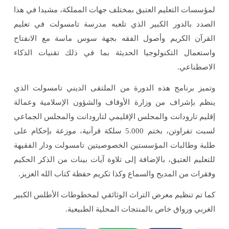
لمؤسسات التعليم العتيق بمختلف جهات المملكة، مشيدا في هذا
الصدد بالدور الكبير الذي تلعبه مدرسة تامسولت في تعليم
القرآن الكريم وأصول الفقه بجهة سوس ماسة مع الانفتاح
واستعمال التكنولوجيا الحديثة بما في ذلك تقنيات الذكاء
الاصطناعي.
وتميز برنامج هذه الدورة من الملتقى الديني تامسولت الذي
ينظم بإشراف من وزارة الأوقاف والشؤون الإسلامية وعمالة
إقليم تارودانت والمجلس الإقليمي لتارودانت والمجلس الجماعي
لسبت تفراوتن، بختم 5.000 سلكة قرآنية، موزعة بإحكام على
طلبة وطالبات المؤسستين الخصوصيتين تامسولت ودار الفقيهة
للتعليم العتيق، بالإضافة إلى تلاوة آيات بينات من الذكر الحكيم
وفقرات من المديح والسماع وكذا تكريم حفظة كتاب الله العزيز.
كما تم تنظيم معرض التراث الوثائقي لمخطوطات الأطلس الكبير
الغربي ورواق خاص بالمنتجات المحلية الطبيعية.