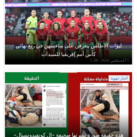
لبؤات الأطلس يتعرفن على منافسهن في ربع نهائي
كأس أمم إفريقيا للسيدات
5 أغسطس 2026 - 1:39
أخبار جهوية
هده حقيقة صورة نشرتها صحيفة «إل كونفيدونسيال»