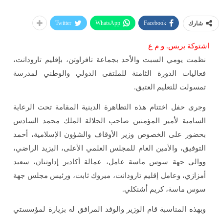
Twitter
WhatsApp
Facebook
شارك
اشتوكة بريس. و م ع
نظمت يومي السبت والأحد بجماعة تافراوتن، بإقليم تارودانت،
فعاليات الدورة الثامنة للملتقى الدولي والوطني لمدرسة
تمسولت للتعليم العتيق.
وجرى حفل اختتام هذه التظاهرة الدينية المقامة تحت الرعاية
السامية لأمير المؤمنين صاحب الجلالة الملك محمد السادس
بحضور على الخصوص وزير الأوقاف والشؤون الإسلامية، أحمد
التوفيق، والأمين العام للمجلس العلمي الأعلى، اليزيد الراضي،
ووالي جهة سوس ماسة عامل، عمالة أكادير إداوتنان، سعيد
أمزازي، وعامل إقليم تارودانت، مبروك ثابت، ورئيس مجلس جهة
سوس ماسة، كريم أشنكلي.
وبهذه المناسبة قام الوزير والوفد المرافق له بزيارة لمؤسستي