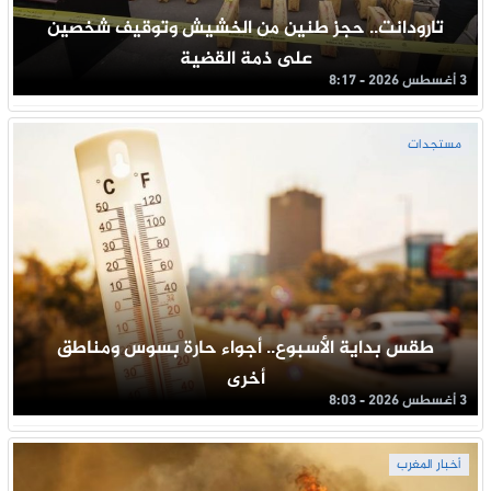
تارودانت.. حجز طنين من الخشيش وتوقيف شخصين
على ذمة القضية
3 أغسطس 2026 - 8:17
مستجدات
طقس بداية الأسبوع.. أجواء حارة بسوس ومناطق
أخرى
3 أغسطس 2026 - 8:03
أخبار المغرب