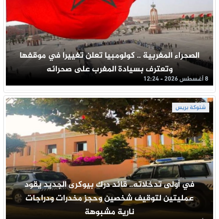
الصحراء المغربية .. كولومبيا تعلن تغييرا في موقفها
وتعترف بسيادة المغرب على صحرائه
8 أغسطس 2026 - 12:24
شتوكة بريس
في أولى تدخلاته.. قائد درك بيوكرى الجديد يقود
عمليتين لتوقيف شخصين وحجز مخدرات ودراجات
نارية مشبوهة