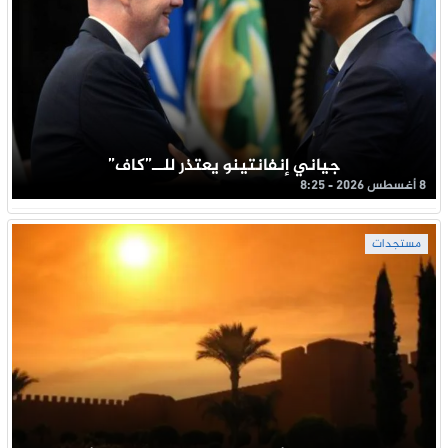
جياني إنفانتينو يعتذر للــ”كاف”
8 أغسطس 2026 - 8:25
مستجدات