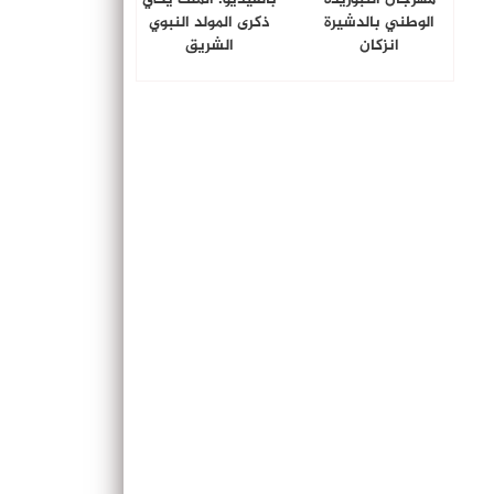
الوطني بالدشيرة
ذكرى المولد النبوي
انزكان
الشريق