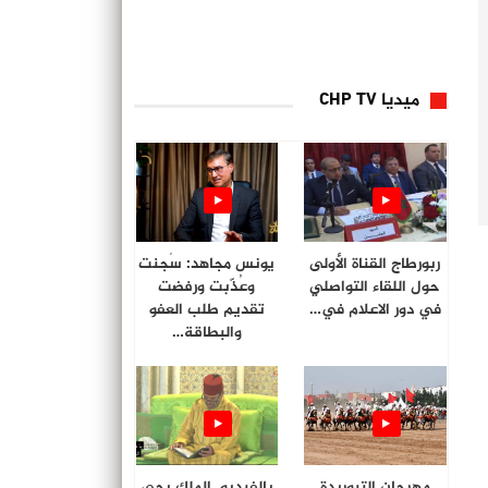
ميديا CHP TV
ربورطاج القناة الأولى
يونس مجاهد: سُجنت
حول اللقاء التواصلي
وعُذّبت ورفضت
في دور الاعلام في…
تقديم طلب العفو
والبطاقة…
مهرجان التبوريدة
بالفيديو. الملك يحي