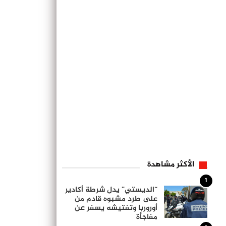
الأكثر مشاهدة
1
“الديستي” يدل شرطة أكادير
على طرد مشبوه قادم من
أوروربا وتفتيشه يسفر عن
مفاجأة