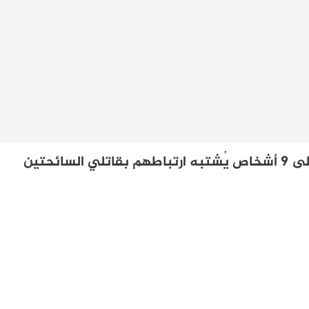
ضمنهم اثنين من اشتوكة.. القبض على 9 أشخاص يُشتبه ارتباطهم بقاتلي السائحتين