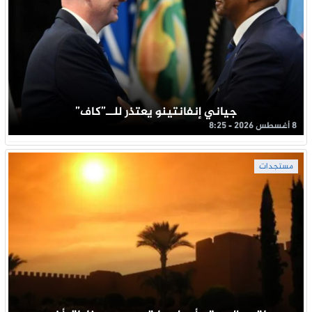
جياني إنفانتينو يعتذر للــ”كاف”
8 أغسطس 2026 - 8:25
مستجدات