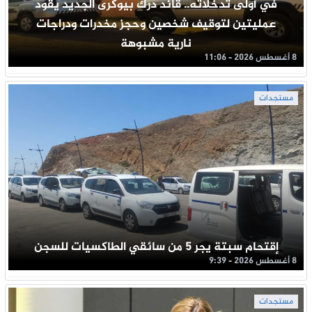
في أولى تدخلاته.. قائد درك بيوكرى الجديد يقود
عمليتين لتوقيف شخصين وحجز مخدرات ودراجات
نارية مشبوهة
8 أغسطس 2026 - 11:06
مستجدات
إقتحام سبتة يجر 5 من سائقي الطاكسيات للسجن
8 أغسطس 2026 - 9:39
مستجدات