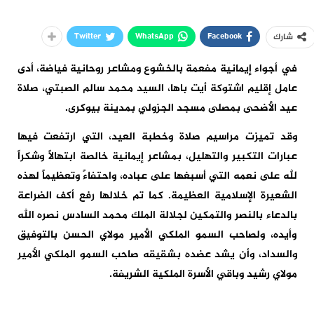
Twitter
WhatsApp
Facebook
شارك
​في أجواء إيمانية مفعمة بالخشوع ومشاعر روحانية فياضة، أدى
عامل إقليم اشتوكة أيت باها، السيد محمد سالم الصبتي، صلاة
عيد الأضحى بمصلى مسجد الجزولي بمدينة بيوكرى.
​وقد تميزت مراسيم صلاة وخطبة العيد، التي ارتفعت فيها
عبارات التكبير والتهليل، بمشاعر إيمانية خالصة ابتهالاً وشكراً
لله على نعمه التي أسبغها على عباده، واحتفاءً وتعظيماً لهذه
الشعيرة الإسلامية العظيمة. كما تم خلالها رفع أكف الضراعة
بالدعاء بالنصر والتمكين لجلالة الملك محمد السادس نصره الله
وأيده، ولصاحب السمو الملكي الأمير مولاي الحسن بالتوفيق
والسداد، وأن يشد عضده بشقيقه صاحب السمو الملكي الأمير
مولاي رشيد وباقي الأسرة الملكية الشريفة.