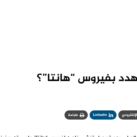
دد بفيروس “هانتا”؟
الإلكتروني
Linkedin
طباعة