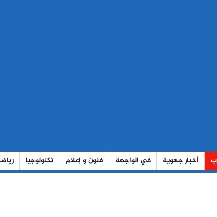
رب
أخبار جهوية
في الواجهة
فنون و إعلام
تكنولوجيا
رياضة