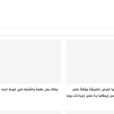
يا تفرض تفتيشاً مؤقتاً على
وفاة رجل طعناً واشتباه في تورط ابنه
ن إيطاليا رداً على إجراءات روما