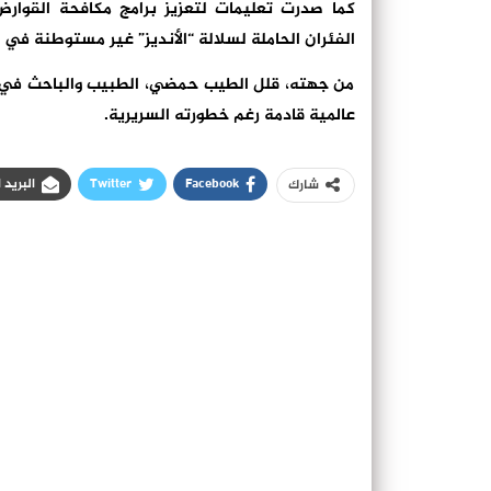
كما صدرت تعليمات لتعزيز برامج مكافحة القوارض
الفئران الحاملة لسلالة “الأنديز” غير مستوطنة في ا
من جهته، قلل الطيب حمضي، الطبيب والباحث في ا
عالمية قادمة رغم خطورته السريرية.
Facebook
Twitter
البريد 
شارك