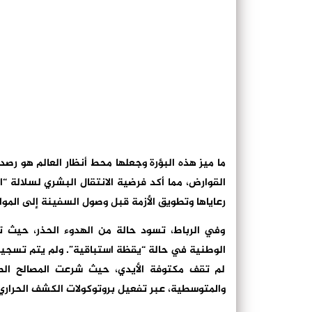
ما ميز هذه البؤرة وجعلها محط أنظار العالم هو ر
القوارض، مما أكد فرضية الانتقال البشري لسلالة “ال
رعاياها وتطويق الأزمة قبل وصول السفينة إلى الموان
وفي الرباط، تسود حالة من الهدوء الحذر، حيث تؤ
الوطنية في حالة “يقظة استباقية”. ولم يتم تسجيل أ
لم تقف مكتوفة الأيدي، حيث شرعت المصالح الصح
والمتوسطية، عبر تفعيل بروتوكولات الكشف الحراري