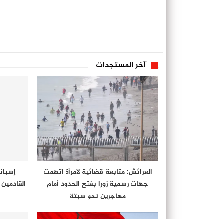
آخر المستجدات
العرائش: متابعة قضائية لامرأة اتهمت
إسبان
جهات رسمية زورا بفتح الحدود أمام
القادمين م
مهاجرين نحو سبتة