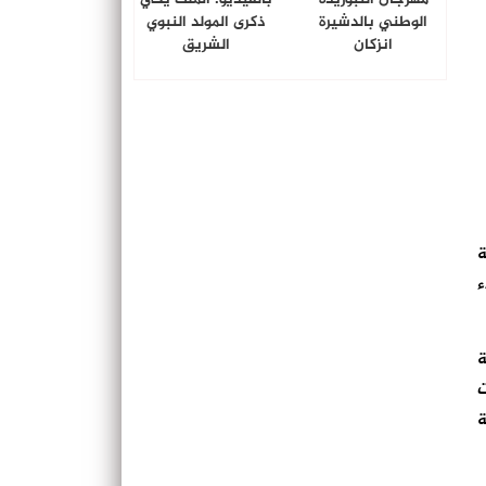
الوطني بالدشيرة
ذكرى المولد النبوي
انزكان
الشريق
ة
ء
ة
ت
ة