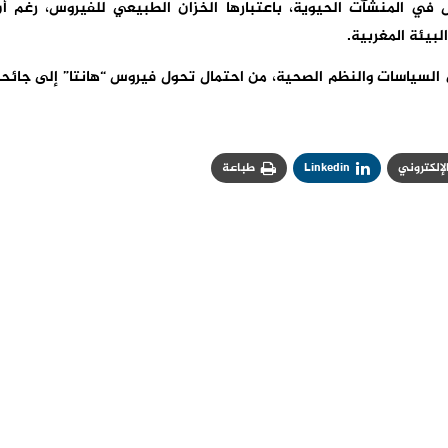
 في المنشآت الحيوية، باعتبارها الخزان الطبيعي للفيروس، رغم أ
لبيئة المغربية.
لسياسات والنظم الصحية، من احتمال تحول فيروس “هانتا” إلى جائح
الإلكتروني
Linkedin
طباعة