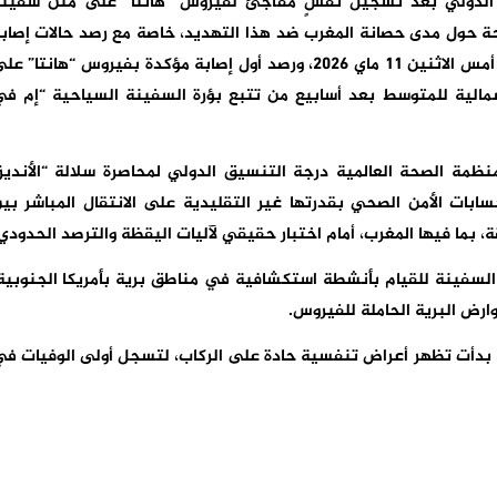
 الدولي بعد تسجيل تفشٍ مفاجئ لفيروس “هانتا” على متن سفين
حة حول مدى حصانة المغرب ضد هذا التهديد، خاصة مع رصد حالات إصاب
أعلنت عنها السلطات الصحية الفرنسية، صباح يوم أمس الاثنين 11 ماي 2026، ورصد أول إصابة مؤكدة بفيروس “هانتا” 
لشمالية للمتوسط بعد أسابيع من تتبع بؤرة السفينة السياحية “إم ف
ظمة الصحة العالمية درجة التنسيق الدولي لمحاصرة سلالة “الأنديز
ابات الأمن الصحي بقدرتها غير التقليدية على الانتقال المباشر بي
 بما فيها المغرب، أمام اختبار حقيقي لآليات اليقظة والترصد الحدودي
السفينة للقيام بأنشطة استكشافية في مناطق برية بأمريكا الجنوبية
ارض البرية الحاملة للفيروس.
ي، بدأت تظهر أعراض تنفسية حادة على الركاب، لتسجل أولى الوفيات ف