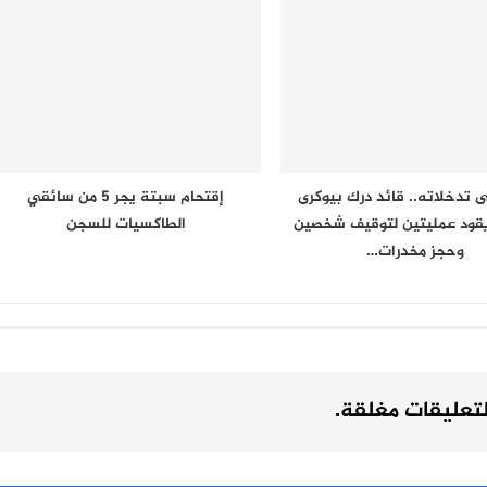
 تدخلاته.. قائد درك بيوكرى
إقتحام سبتة يجر 5 من سائقي
يقود عمليتين لتوقيف شخصين
الطاكسيات للسجن
وحجز مخدرات…
لتعليقات مغلقة.