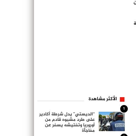
ن
ة
الأكثر مشاهدة
1
“الديستي” يدل شرطة أكادير
على طرد مشبوه قادم من
أوروربا وتفتيشه يسفر عن
مفاجأة