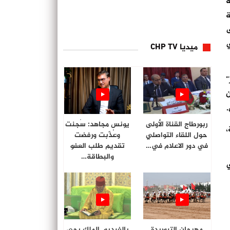
ة
ة
على
ي
ميديا CHP TV
”
ن
.
ربورطاج القناة الأولى
يونس مجاهد: سُجنت
،
حول اللقاء التواصلي
وعُذّبت ورفضت
في دور الاعلام في…
تقديم طلب العفو
والبطاقة…
ي
مهرجان التبوريدة
بالفيديو. الملك يحي