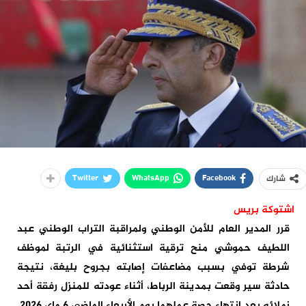
Twitter
WhatsApp
Facebook
شارك
اشتوكة بريس
قرر المدير العام للأمن الوطني ولمراقبة التراب الوطني عبد
اللطيف حموشي منح ترقية استثنائية في الرتبة لموظف
شرطة توفي بسبب مضاعفات إصابته بجروح بليغة، نتيجة
حادثة سير وقعت بمدينة الرباط، أثناء عودته للمنزل رفقة أحد
زملائه بعد انتهاء حصة عملهما يوم الأربعاء الماضي 6 ماي 2026.