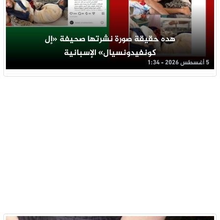
هده حقيقة صورة نشرتها صحيفة «إل
كونفيدونسيال» الإسبانية
5 أغسطس 2026 - 1:34