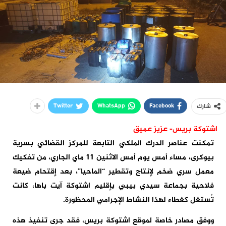
Twitter
WhatsApp
Facebook
شارك
اشتوكة بريس- عزيز عميق
تمكنت عناصر الدرك الملكي التابعة للمركز القضائي بسرية
بيوكرى، مساء أمس يوم أمس الاثنين 11 ماي الجاري، من تفكيك
معمل سري ضخم لإنتاج وتقطير “الماحيا”، بعد إقتحام ضيعة
فلاحية بجماعة سيدي بيبي بإقليم اشتوكة آيت باها، كانت
تُستغل كغطاء لهذا النشاط الإجرامي المحظورة.
ووفق مصادر خاصة لموقع اشتوكة بريس، فقد جرى تنفيذ هذه