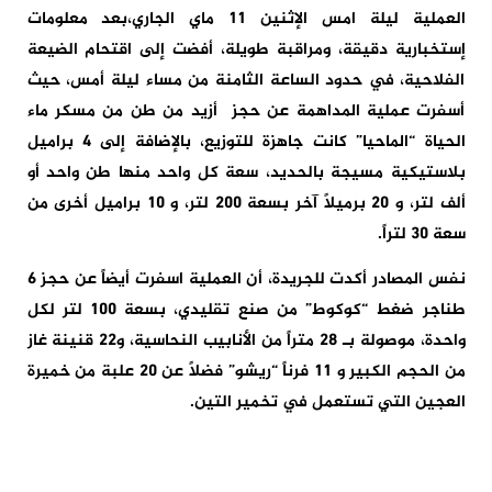
العملية ليلة امس الإثنين 11 ماي الجاري،بعد معلومات
إستخبارية دقيقة، ومراقبة طويلة، أفضت إلى اقتحام الضيعة
الفلاحية، في حدود الساعة الثامنة من مساء ليلة أمس، حيث
أسفرت عملية المداهمة عن حجز أزيد من طن من مسكر ماء
الحياة “الماحيا” كانت جاهزة للتوزيع، بالإضافة إلى 4 براميل
بلاستيكية مسيجة بالحديد، سعة كل واحد منها طن واحد أو
ألف لتر، و 20 برميلاً آخر بسعة 200 لتر، و 10 براميل أخرى من
سعة 30 لتراً.
نفس المصادر أكدت للجريدة، أن العملية اسفرت أيضاً عن حجز 6
طناجر ضغط “كوكوط” من صنع تقليدي، بسعة 100 لتر لكل
واحدة، موصولة بـ 28 متراً من الأنابيب النحاسية، و22 قنينة غاز
من الحجم الكبير و 11 فرناً “ريشو” فضلاً عن 20 علبة من خميرة
العجين التي تستعمل في تخمير التين.