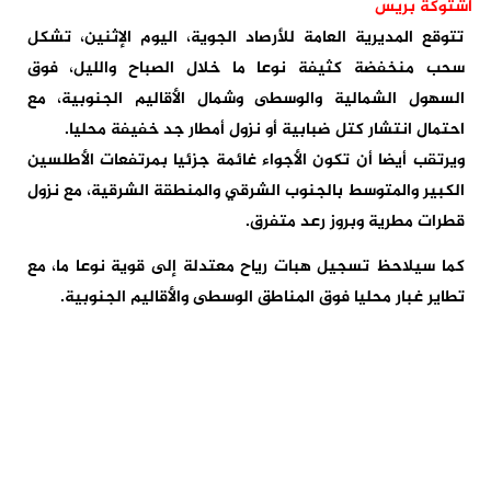
اشتوكة بريس
تتوقع المديرية العامة للأرصاد الجوية، اليوم الإثنين، تشكل
سحب منخفضة كثيفة نوعا ما خلال الصباح والليل، فوق
السهول الشمالية والوسطى وشمال الأقاليم الجنوبية، مع
احتمال انتشار كتل ضبابية أو نزول أمطار جد خفيفة محليا.
ويرتقب أيضا أن تكون الأجواء غائمة جزئيا بمرتفعات الأطلسين
الكبير والمتوسط بالجنوب الشرقي والمنطقة الشرقية، مع نزول
قطرات مطرية وبروز رعد متفرق.
كما سيلاحظ تسجيل هبات رياح معتدلة إلى قوية نوعا ما، مع
تطاير غبار محليا فوق المناطق الوسطى والأقاليم الجنوبية.