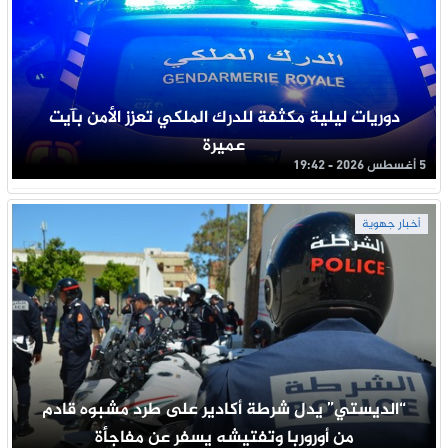
دوريات ليلية مكثفة للدرك الملكي تعزز الأمن بآيت
عميرة
5 أغسطس 2026 - 19:42
أخبار جهوية
“الديستي” يدل شرطة أكادير على طرد مشبوه قادم
من أوروربا وتفتيشه يسفر عن مفاجأة