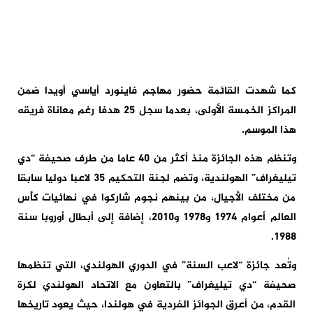
كما شهدت القائمة حضور مهاجم فاينورد أياسي أويدا ضمن
المراكز الخمسة الأولى، بعدما سجل 25 هدفا رغم معاناة فريقه
هذا الموسم.
وتنظم هذه الجائزة منذ أكثر من 40 عاما من طرف صحيفة “دي
تيليغراف” الهولندية، وتضم لجنة التحكيم 35 لاعبا دوليا سابقا
من مختلف الأجيال، من بينهم نجوم شاركوا في نهائيات كأس
العالم أعوام 1974 و1978 و2010، إضافة إلى أبطال أوروبا سنة
1988.
وتُعد جائزة “لاعب السنة” في الدوري الهولندي، التي تنظمها
صحيفة “دي تيليغراف” بالتعاون مع الاتحاد الهولندي لكرة
القدم، من أعرق الجوائز الفردية في هولندا، حيث يعود تاريخها