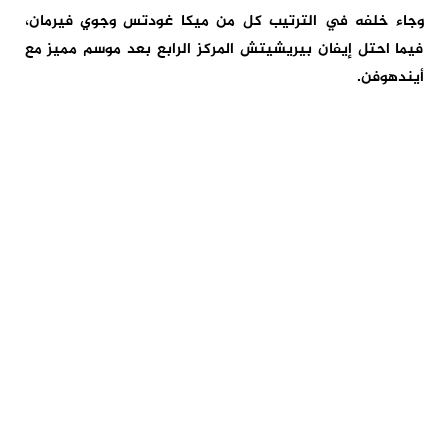
وجاء خلفه في الترتيب كل من ميكا غودتس وجوي فيرمان،
فيما احتل إيفان بيريشيتش المركز الرابع بعد موسم مميز مع
أيندهوفن.