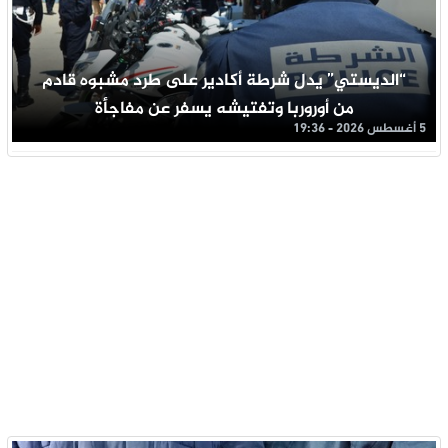
“الديستي” يدل شرطة أكادير على طرد مشبوه قادم
من أوروربا وتفتيشه يسفر عن مفاجأة
5 أغسطس 2026 - 19:36