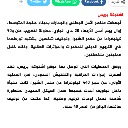
Twitter
WhatsApp
Facebook
شارك
اشتوكة بريس
أجهضت عناصر الأمن الوطني والجمارك بميناء طنجة المتوسط،
زوال يوم أمس الأربعاء 20 ماي الجاري، محاولة لتهريب طن و90
كيلوغراما من مخدر الشيرا، وتوقيف شخصين يشتبه تورطهما
في الترويج الدولي للمخدرات والمؤثرات العقلية، وذلك خلال
عمليتين منفصلتين.
ووفق المعطيات التي توصل بها موقع اشتوكة بريس، فقد
أسفرت إجراءات المراقبة والتفتيش الحدودي، في العملية
الأولى، عن حجز 440 كيلوغراما من مخدر الشيرا، كانت مخبأة
داخل تجاويف أعدت خصيصا ضمن الهيكل الحديدي لمقطورة
شاحنة تحمل لوحات ترقيم وطنية، كما مكنت من توقيف
سائقها، البالغ من العمر 40 سنة.