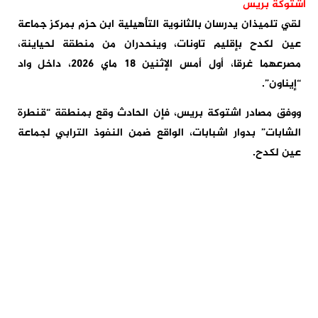
اشتوكة بريس
لقي تلميذان يدرسان بالثانوية التأهيلية ابن حزم بمركز جماعة
عين لكدح بإقليم تاونات، وينحدران من منطقة لحياينة،
مصرعهما غرقا، أول أمس الإثنين 18 ماي 2026، داخل واد
“إيناون”.
ووفق مصادر اشتوكة بريس، فإن الحادث وقع بمنطقة “قنطرة
الشابات” بدوار اشبابات، الواقع ضمن النفوذ الترابي لجماعة
عين لكدح.