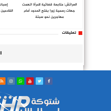
العرائش: متابعة قضائية لامرأة اتهمت
إسبان
جهات رسمية زورا بفتح الحدود أمام
القادمين م
مهاجرين نحو سبتة
تعليقات
ا