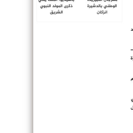
الوطني بالدشيرة
ذكرى المولد النبوي
انزكان
الشريق
عد
—
ة
م
ي
ل