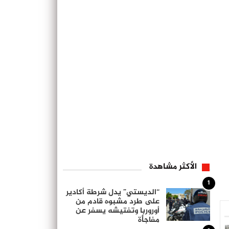
الأكثر مشاهدة
1
“الديستي” يدل شرطة أكادير
على طرد مشبوه قادم من
أوروربا وتفتيشه يسفر عن
مفاجأة