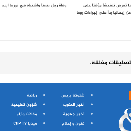
يا تفرض تفتيشاً مؤقتاً على
وفاة رجل طعناً واشتباه في تورط ابنه
ن إيطاليا رداً على إجراءات روما
لتعليقات مغلقة.
شتوكة بريس
رياضة
أخبار المغرب
شؤون تعليمية
أخبار جهوية
مقالات وأراء
فنون و إعلام
ميديا CHP TV