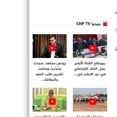
ء
ميديا CHP TV
”
ن
ربورطاج القناة الأولى
يونس مجاهد: سُجنت
حول اللقاء التواصلي
وعُذّبت ورفضت
في دور الاعلام في…
تقديم طلب العفو
والبطاقة…
مهرجان التبوريدة
بالفيديو. الملك يحي