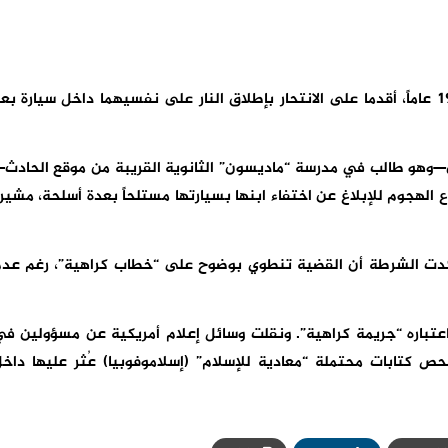
وأوضح أن المنفذين، اللذين يبلغان من العمر 17 و19 عاماً، أقدما على الانتحار بإطلاق النار على نفسيهما داخل سيارة ب
ن—وهو طالب في مدرسة “ماديسون” الثانوية القريبة من موقع الحادث
لهجوم للإبلاغ عن اختفاء ابنها بسيارتها مستلحاً بعدة أسلحة، مشير
أكدت الشرطة أن القضية تنطوي بوضوح على “خطاب كراهية”، رغم عد
عتباره “جريمة كراهية”. ونقلت وسائل إعلام أمريكية عن مسؤولين ف
حص كتابات محتملة “معادية للإسلام” (إسلاموفوبيا) عُثر عليها داخ