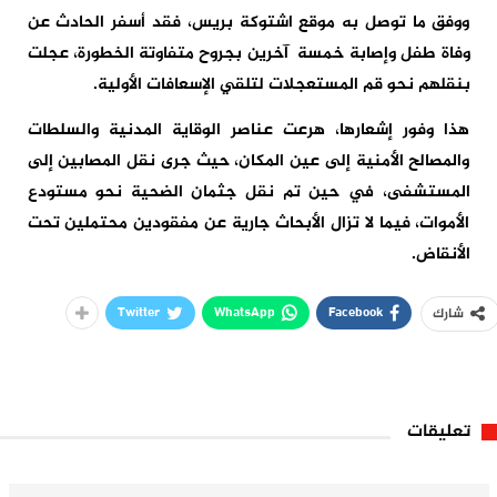
ووفق ما توصل به موقع اشتوكة بريس، فقد أسفر الحادث عن
وفاة طفل وإصابة خمسة آخرين بجروح متفاوتة الخطورة، عجلت
بنقلهم نحو قم المستعجلات لتلقي الإسعافات الأولية.
هذا وفور إشعارها، هرعت عناصر الوقاية المدنية والسلطات
والمصالح الأمنية إلى عين المكان، حيث جرى نقل المصابين إلى
المستشفى، في حين تم نقل جثمان الضحية نحو مستودع
الأموات، فيما لا تزال الأبحاث جارية عن مفقودين محتملين تحت
الأنقاض.
Twitter
WhatsApp
Facebook
شارك
تعليقات