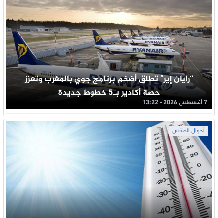
“رايان إير” تطلق أضخم برنامج جوي بالمغرب وتعزز
حصة أكادير بـ5 خطوط جديدة
7 أغسطس 2026 - 13:22
أحوال الطقس