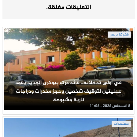
التعليقات مغلقة.
شتوكة بريس
في أولى تدخلاته.. قائد درك بيوكرى الجديد يقود
عمليتين لتوقيف شخصين وحجز مخدرات ودراجات
نارية مشبوهة
8 أغسطس 2026 - 11:06
مستجدات