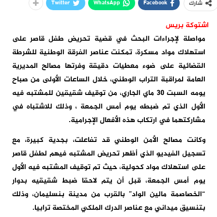
Twitter
WhatsApp
Facebook
شارك
اشتوكة بريس
مواصلة لإجراءات البحث في قضية تحريض طفل قاصر على
استهلاك مواد مسكرة، تمكنت عناصر الفرقة الوطنية للشرطة
القضائية على ضوء معطيات دقيقة وفرتها مصالح المديرية
العامة لمراقبة التراب الوطني، خلال الساعات الأولى من صباح
يومه السبت 30 ماي الجاري، من توقيف شقيقين للمشتبه فيه
الأول الذي تم ضبطه يوم أمس الجمعة ، وذلك للاشتباه في
مشاركتهما في ارتكاب هذه الأفعال الإجرامية.
وكانت مصالح الأمن الوطني قد تفاعلت، بجدية كبيرة، مع
تسجيل الفيديو الذي أظهر تحريض المشتبه فيهم لطفل قاصر
على استهلاك مواد كحولية، حيث تم توقيف المشتبه فيه الأول
يوم أمس الجمعة، قبل أن يتم لاحقا ضبط شقيقيه بدوار
“الخصاصمة مالين الواد” بالقرب من مدينة بنسليمان، وذلك
بتنسيق ميداني مع عناصر الدرك الملكي المختصة ترابيا.