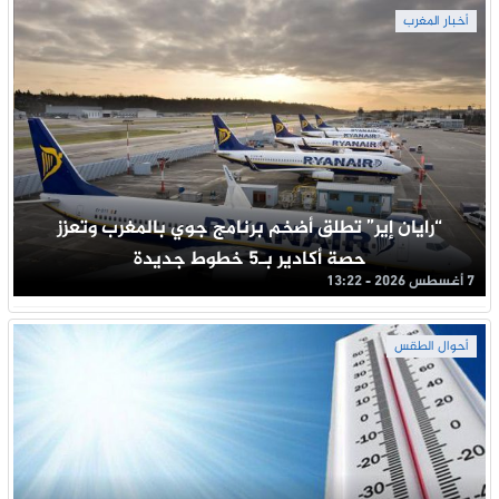
أخبار المغرب
“رايان إير” تطلق أضخم برنامج جوي بالمغرب وتعزز
حصة أكادير بـ5 خطوط جديدة
7 أغسطس 2026 - 13:22
أحوال الطقس