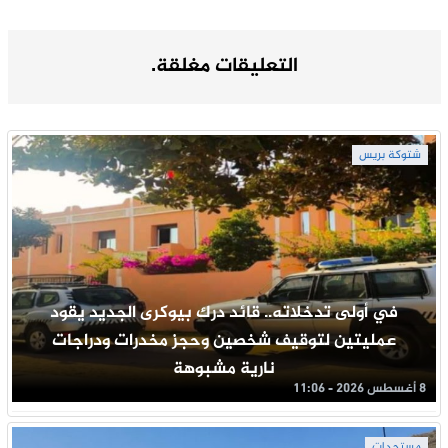
التعليقات مغلقة.
شتوكة بريس
في أولى تدخلاته.. قائد درك بيوكرى الجديد يقود
عمليتين لتوقيف شخصين وحجز مخدرات ودراجات
نارية مشبوهة
8 أغسطس 2026 - 11:06
مستجدات