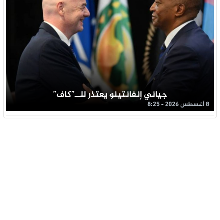
جياني إنفانتينو يعتذر للــ”كاف”
8 أغسطس 2026 - 8:25