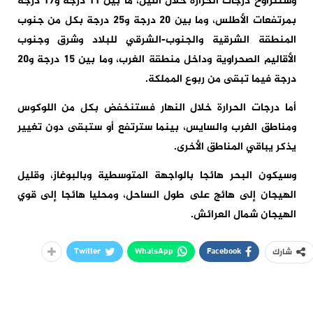
وستتراوح درجات الحرارة خلال الليل، ما بين 11 درجة و17 درجة
بمرتفعات الأطلس، وما بين 20 درجة و25 درجة بكل من جنوب
المنطقة الشرقية والجنوب-الشرقي للبلاد وشرق وجنوب
الأقاليم الصحراوية وداخل منطقة الغرب، وما بين 15 درجة و20
درجة فيما تبقى من ربوع المملكة.
أما درجات الحرارة خلال النهار فستنخفض بكل من اللوكوس
ومناطق الغرب والسايس، بينما سترتفع أو ستبقى دون تغيير
يذكر يباقي المناطق الأخرى.
وسيكون البحر هائجا بالواجهة المتوسطية وبالبوغاز، وقليل
الهيجان إلى هائج على طول الساحل، ومحليا هائجا إلى قوي
الهيجان شمال العرائش.
Twitter
WhatsApp
Facebook
شارك