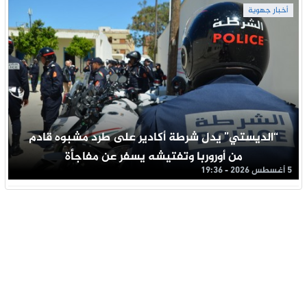
أخبار جهوية
“الديستي” يدل شرطة أكادير على طرد مشبوه قادم
من أوروربا وتفتيشه يسفر عن مفاجأة
5 أغسطس 2026 - 19:36