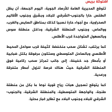
اشتوكة بريس
تتوقع المديرية العامة للأرصاد الجوية، اليوم الجمعة، أن يظل
الطقس حارا بالجنوب-الشرقي للبلاد وبشرق وجنوب الأقاليم
الصحراوية، مع أجواء حارة نسبيا كذلك بمناطق السايس والغرب،
ووالماس، وجنوب المنطقة الشرقية، وداخل منطقة سوس
وبالسهول المتواجدة غرب الأطلس.
كما يرتقب، تشكل سحب منخفضة كثيفة قرب سواحل المحيط
الأطلسي وبالساحل المتوسطي وستكون مرفوقة بكتل ضبابية
أو بأمطار جد خفيفة، إلى جانب تمركز سحب ركامية فوق
المنطقة الشرقية حيث هناك فرصة لنزول أمطار متفرقة
ورعدية.
كما يتوقع تسجيل هبات رياح قوية نوعا ما بكل من منطقة
طنجة، والواجهة المتوسطية، والمنطقة الشرقية، والجنوب-
الشرقي للبلاد وجنوب البلاد مع تطاير غبار محليا.