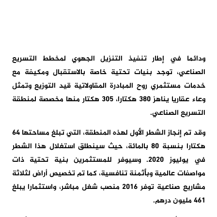
ودائما في إطار تنفيذ التنزيل الجهوي لمخطط التسريع
الصناعي، توجد بنيات تحتية خاصة بالاستقبال ومكيفة مع
خدمات مستثمري روح المبادرة المقاولاتية قيد التوزيع وتمثل
وعاء عقاريا يناهز 380 هكتارا، 305 هكتار منها مخصصة لمنطقة
التسريع الصناعي.
وقد تم إنجاز الشطر الأول لهذه المنطقة، التي تبلغ مساحتها 64
هكتارا بنسبة 80 بالمائة، حيث سينطلق استغلال هذا الشطر
في يوليوز 2020. وسيوفر للمستثمرين بنية تحتية ذات
مواصفات عالمية وبأثمنة تنافسية، كما تم تخصيص أراض لثلاثة
مشاريع صناعية توفر 2016 منصب شغل مباشر، واستثمارا يبلغ
461 مليون درهم.