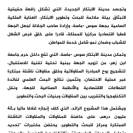
وتجسد مدينة الابتكار الجديدة، التي تشكل رافعة حقيقية
لانبثاق بيئة ملائمة للبحث وتطوير الابتكار، العناية الملكية
السامية بجهة سوس -ماسة، وإرادة صاحب الجلالة لجعل الجهة
قطبا اقتصاديا مركزيا للمملكة، قادرا على خلق فرص الشغل
للشباب وضمان نمو شامل خدمة للمواطن.
وتمكن مدينة الابتكار سوس -ماسة، التي تقع داخل حرم جامعة
ابن زهر، من تزويد الجهة ببنية تحتية تقنية للاستقبال،
لتشجيع روح المبادرة المقاولاتية وخلق مقاولات ناشئة مبتكرة
عبر عملية الاحتضان، وتثمين نتائج البحث العلمي لفائدة
القطاعات الاقتصادية والأنظمة الصناعية للجهة، ونقل
التكنلوجيا والتقريب بين المقاولات وبنيات البحث والتطوير.
ويشتمل هذا المشروع الرائد، الذي كلف إنجازه غلافا ماليا بـ42
مليون درهم، على حاضنة للمقاولات والمقاولات الناشئة
المبتكرة ومركز للبحث والتطوير، يحتضن مختبرات “تحديد