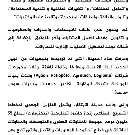
وتحليل الوحدات الطبيعية” و”التكنلوجيا العضوية والصحة”،
و”تحليل المخلفات”، و”التغيرات المناخية والتنمية المستدامة”،
و”الماء والطاقة، والطاقات المتجددة”، و”الصناعة بالمختبرات”.
كما يحتوي على قاعات للاجتماعات والندوات والمعلوميات
والتكوين، وفضاء للعمل المشترك، وآخر للتوثيق، بالإضافة إلى
شباك موحد لتسهيل العمليات الإدارية للمقاولات.
وعرفت هذه المدينة، التي تم تزويدها بتجهيزات من الجيل
الجديد، إنجاز 20 بنية منها 14 مقاولة ناشئة، وثلاث مجموعات
شركات (Agadir Haliopôle, Agrotech, Logipôle) وثلاث بنيات
للمواكبة (شبكة المقاولة -أكادير، جمعيات مبادرات سوس
-ماسة).
وإلى جانب مدينة الابتكار، يشمل التنزيل الجهوي لمخطط
التسريع الصناعي إنجاز حاضرة تكنلوجية (تيكنوبارك) بمبلغ 55
مليون درهم، موجهة للمقاولات الصغرى والمتوسطة، والمقاولات
الناشئة في قطاع تكنلوجيا المعلومات والاتصال والتي تضع رهن