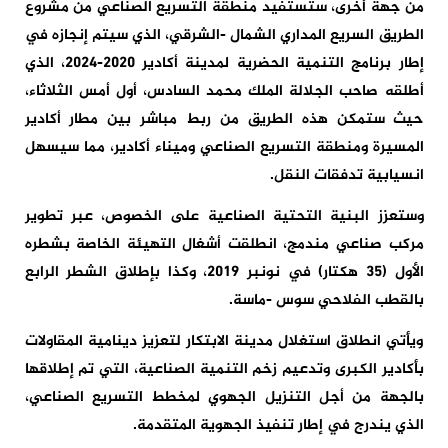
من جهة أخرى، ستستفيد منطقة التسريع الصناعي من مشروع
الطريق السريع المداري الشمال -الشرقي، الذي سيتم إنجازه في
إطار برنامج التنمية الحضرية لمدينة أكادير 2020-2024، الذي
أطلقه صاحب الجلالة الملك محمد السادس، أول أمس الثلاثاء،
حيث ستمكن هذه الطريق من ربط مباشر بين مطار أكادير
المسيرة ومنطقة التسريع الصناعي وميناء أكادير، مما سيسهل
انسيابية تدفقات النقل.
وستعزز البنية التحتية الصناعية على الخصوص، عبر تطوير
مركب صناعي مندمج، انطلقت أشغال التهيئة الخاصة بشطره
الأول (35 هكتار) في نونبر 2019، وكذا بإطلاق الشطر الرابع
بالقطب الفلاحي سوس -ماسة.
ويأتي انطلاق استغلال مدينة الابتكار لتعزيز دينامية المقاولات
بأكادير الكبرى وتدعيم زخم التنمية الصناعية، التي تم إطلاقها
بالجهة من أجل التنزيل الجهوي لمخطط التسريع الصناعي،
الذي يندرج في إطار تنفيذ الجهوية المتقدمة.