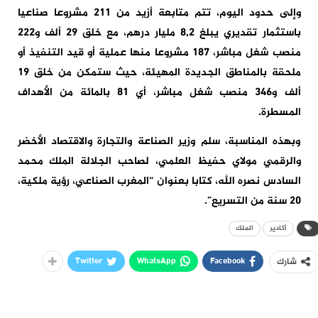
وإلى حدود اليوم، تتم متابعة أزيد من 211 مشروعا صناعيا
باستثمار تقديري يبلغ 8,2 مليار درهم، مع خلق 29 ألف و222
منصب شغل مباشر، 187 مشروعا منها عملية أو قيد التنفيذ أو
ملحقة بالمناطق الجديدة المهيئة، حيث ستمكن من خلق 19
ألف و346 منصب شغل مباشر، أي 81 بالمائة من الأهداف
المسطرة.
وبهذه المناسبة، سلم وزير الصناعة والتجارة والاقتصاد الأخضر
والرقمي مولاي حفيظ العلمي، لصاحب الجلالة الملك محمد
السادس نصره الله، كتابا بعنوان “المغرب الصناعي، رؤية ملكية،
20 سنة من التسريع”.
أكادير
الملك
Twitter
WhatsApp
Facebook
شارك