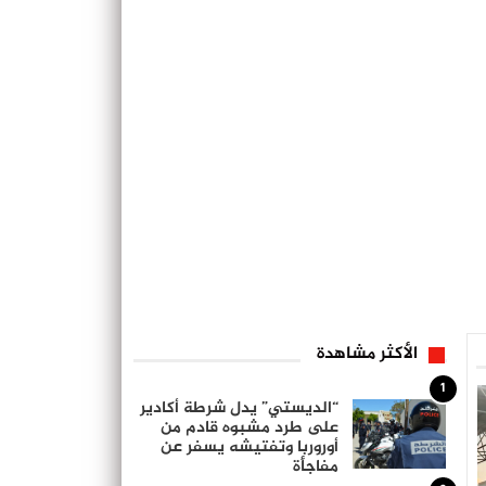
الأكثر مشاهدة
1
“الديستي” يدل شرطة أكادير
على طرد مشبوه قادم من
أوروربا وتفتيشه يسفر عن
مفاجأة