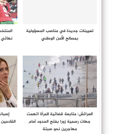
تعيينات جديدة في مناصب المسؤولية
المنتخب
بمصالح الأمن الوطني
نهائي “
العرائش: متابعة قضائية لامرأة اتهمت
إسبان
جهات رسمية زورا بفتح الحدود أمام
القادمين م
مهاجرين نحو سبتة