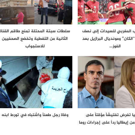
 المغربي للسيدات إلى نصف
سلطات سبتة المحتلة تمنع طاقم القناة
الكان” ومونديال البرازيل بعد
الثانية من التغطية وتخضع الصحفيين
الفوز…
للاستجواب
يا تفرض تفتيشاً مؤقتاً على
وفاة رجل طعناً واشتباه في تورط ابنه
ن إيطاليا رداً على إجراءات روما