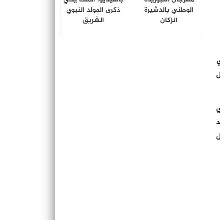
الوطني بالدشيرة
ذكرى المولد النبوي
انزكان
الشريق
ي
عد تعطل
ي
د
ل