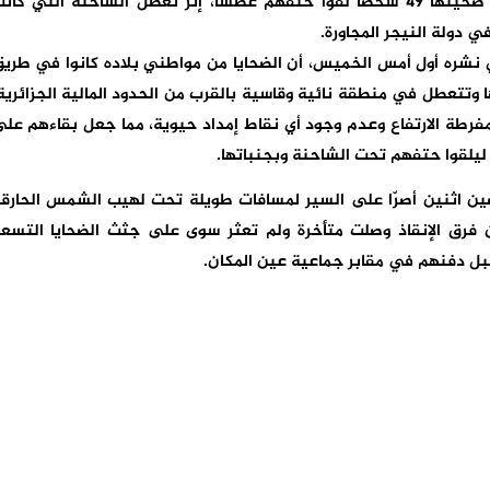
شهدت الصحراء الكبرى مأساة إنسانية مفجعة راح ضحيتها 49 شخصاً لقوا حتفهم عطشاً، إثر تعطل الشاحنة التي كا
ي دولة النيجر المجاورة.
ي نشره أول أمس الخميس، أن الضحايا من مواطني بلاده كانوا في طري
وتتعطل في منطقة نائية وقاسية بالقرب من الحدود المالية الجزائرية
رطة الارتفاع وعدم وجود أي نقاط إمداد حيوية، مما جعل بقاءهم عل
 ليلقوا حتفهم تحت الشاحنة وبجنباتها.
ن اثنين أصرّا على السير لمسافات طويلة تحت لهيب الشمس الحارق
ن فرق الإنقاذ وصلت متأخرة ولم تعثر سوى على جثث الضحايا التسع
بل دفنهم في مقابر جماعية عين المكان.