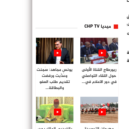
نت
ق
؛
ميديا CHP TV
ى
ة
ة
ربورطاج القناة الأولى
يونس مجاهد: سُجنت
حول اللقاء التواصلي
وعُذّبت ورفضت
في دور الاعلام في…
تقديم طلب العفو
والبطاقة…
مهرجان التبوريدة
بالفيديو. الملك يحي