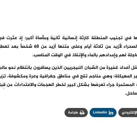
ا في تجنيب المنطقة كارثة إنسانية ثانية ومأساة أكبر؛ إذ عثرت ف
طريقها على شاحنة ثانية كانت عالقة في رمال الصحراء لأزيد من ثلاثة أيام وعلى متنها أزيد من 60 شخصاً ب
لة لهم وإمدادهم بالماء والإنقاذ في الوقت المناسب.
 أعداد غفيرة من الشبان النيجريين الذين يسافرون بانتظام نحو مال
ير المهيكلة؛ وهي مناجم تقع في مناطق جغرافية وعرة ومكشوفة، تزي
 المستمرة جراء تعرضها بشكل كبير لخطر الهجمات والاعتداءات من قِب
ساحل.
الإلكتروني
Linkedin
طباعة