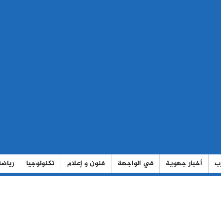
رب
أخبار جهوية
في الواجهة
فنون و إعلام
تكنولوجيا
رياضة