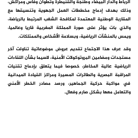
الرباط والدار البيضاء وطنجة والقنيطرة وتطوان وفاس ومراكش،
وذلك بهدف إدماج مخططات العمل الجهوية وتنسيقها مع
المقاربة الوطنية المعتمدة لمكافحة الشغب المرتبط بالرياضة،
والذي بات يؤثر على صورة المملكة المغربية قاريا وعالميا،
ويمس بالمنشآت الرياضية، وبسلامة الأشخاص والممتلكات.
وقد عرف هذا الاجتماع تقديم عروض موضوعاتية تناولت آخر
مستجدات ومضامين البروتوكولات الأمنية، لاسيما بشأن اللقاءات
الرياضية عالية المخاطر، خصوصا فيما يتعلق بإدماج تقنيات
المراقبة البصرية والطائرات المسيرة ومراكز القيادة الميدانية
في مواكبة حركية الجماهير، ورصد مصادر الخطر الأمني
والتعامل معها بشكل صارم وفعال.