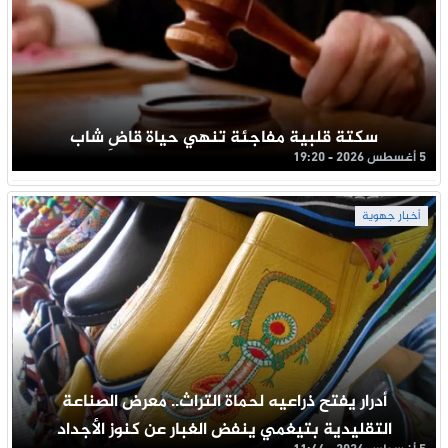
سكتة قلبية مفاجئة تنهي حياة قاضِ شاب
5 أغسطس 2026 - 19:20
أخبار جهوية
أدرار يفتح ذراعيه لحماة التراث.. معرض الصناعة
التقليدية بتيغمي ينفض الغبار عن كنوز الأجداد