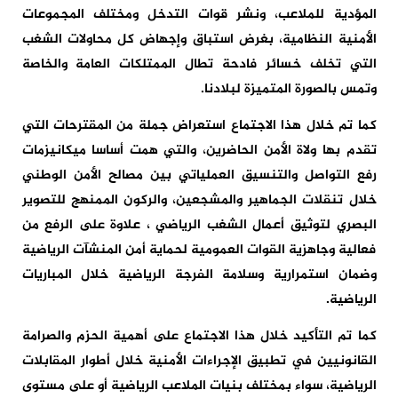
المؤدية للملاعب، ونشر قوات التدخل ومختلف المجموعات
الأمنية النظامية، بغرض استباق وإجهاض كل محاولات الشغب
التي تخلف خسائر فادحة تطال الممتلكات العامة والخاصة
وتمس بالصورة المتميزة لبلادنا.
كما تم خلال هذا الاجتماع استعراض جملة من المقترحات التي
تقدم بها ولاة الأمن الحاضرين، والتي همت أساسا ميكانيزمات
رفع التواصل والتنسيق العملياتي بين مصالح الأمن الوطني
خلال تنقلات الجماهير والمشجعين، والركون الممنهج للتصوير
البصري لتوثيق أعمال الشغب الرياضي ، علاوة على الرفع من
فعالية وجاهزية القوات العمومية لحماية أمن المنشآت الرياضية
وضمان استمرارية وسلامة الفرجة الرياضية خلال المباريات
الرياضية.
كما تم التأكيد خلال هذا الاجتماع على أهمية الحزم والصرامة
القانونيين في تطبيق الإجراءات الأمنية خلال أطوار المقابلات
الرياضية، سواء بمختلف بنيات الملاعب الرياضية أو على مستوى