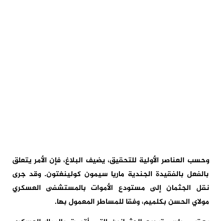
وحسب العناصر الأولية للتحقيق، يضيف البلاغ، فإن الأمر يتعلق
بالفعل بالفقيدة الجندية ماريا سيمون كولينغتون. وقد جرى
نقل الجثمان إلى مستودع الأموات بالمستشفى العسكري
مولاي الحسن بكلميم، وفقا للمساطر المعمول بها.