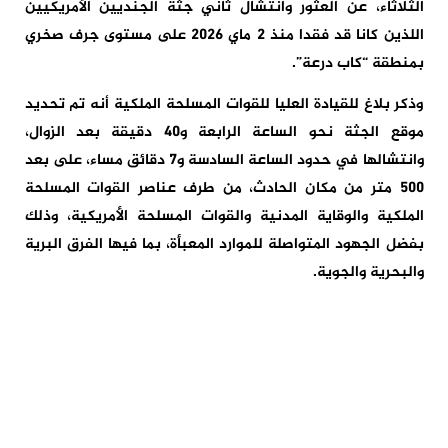
الثلاثاء، عن العثور وانتشال ثاني جثة الجنديين الأمريكيين
اللذين كانا قد فقدا منذ 2 ماي 2026 على مستوى جرف صخري
بمنطقة “كاب درعة”.
وذكر بلاغ للقيادة العليا للقوات المسلحة الملكية أنه تم تحديد
موقع الجثة نحو الساعة الرابعة و40 دقيقة بعد الزوال،
وانتشالها في حدود الساعة السادسة و7 دقائق مساء، على بعد
500 متر من مكان الحادث، من طرف عناصر القوات المسلحة
الملكية والوقاية المدنية والقوات المسلحة الأمريكية، وذلك
بفضل الجهود المتواصلة للموارد المعبأة، بما فيها الفرق البرية
والبحرية والجوية.