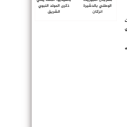
الوطني بالدشيرة
ذكرى المولد النبوي
انزكان
الشريق
ت
ي
ه