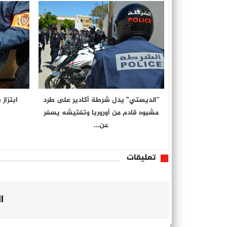
“الديستي” يدل شرطة أكادير على طرد
ابتزاز
مشبوه قادم من أوروربا وتفتيشه يسفر
عن…
تعليقات
ا