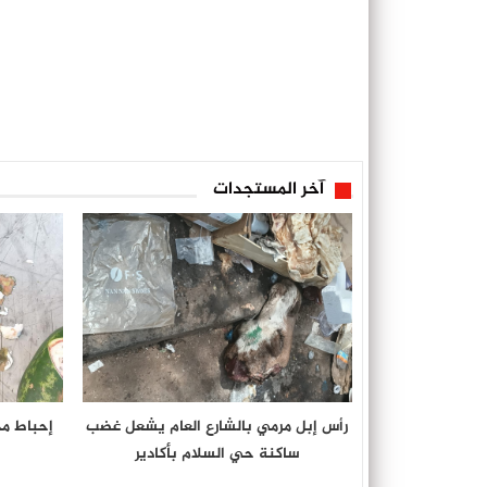
آخر المستجدات
رأس إبل مرمي بالشارع العام يشعل غضب
إحباط م
ساكنة حي السلام بأكادير