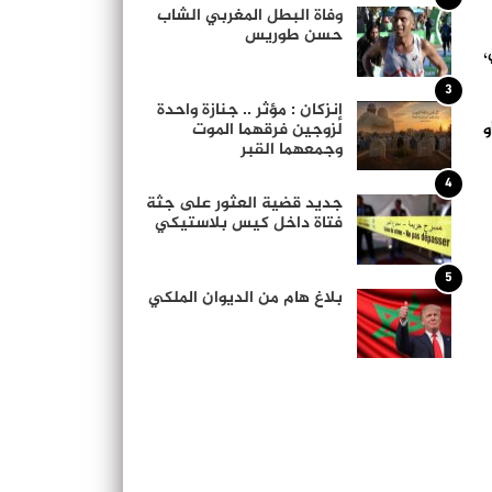
وفاة البطل المغربي الشاب
حسن طوريس
،
3
إنزكان : مؤثر .. جنازة واحدة
لزوجين فرقهما الموت
و
وجمعهما القبر
4
جديد قضية العثور على جثة
فتاة داخل كيس بلاستيكي
5
بلاغ هام من الديوان الملكي