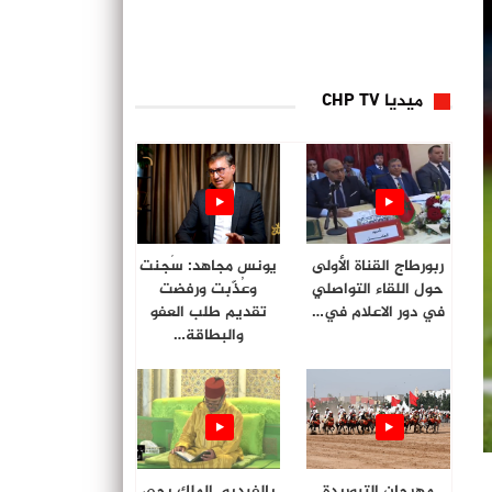
ميديا CHP TV
ربورطاج القناة الأولى
يونس مجاهد: سُجنت
حول اللقاء التواصلي
وعُذّبت ورفضت
في دور الاعلام في…
تقديم طلب العفو
والبطاقة…
مهرجان التبوريدة
بالفيديو. الملك يحي