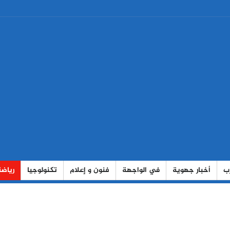
رب
أخبار جهوية
في الواجهة
فنون و إعلام
تكنولوجيا
رياضة