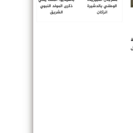
الوطني بالدشيرة
ذكرى المولد النبوي
انزكان
الشريق
ة
ل