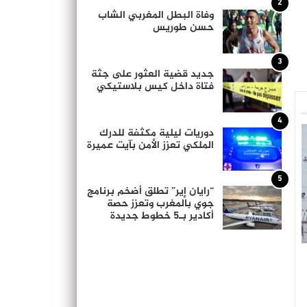
2
وفاة البطل المغربي الشاب
حسن طوريس
3
جديد قضية العثور على جثة
فتاة داخل كيس بلاستيكي
4
دوريات ليلية مكثفة للدرك
الملكي تعزز الأمن بآيت عميرة
5
“رايان إير” تطلق أضخم برنامج
جوي بالمغرب وتعزز حصة
أكادير بـ5 خطوط جديدة