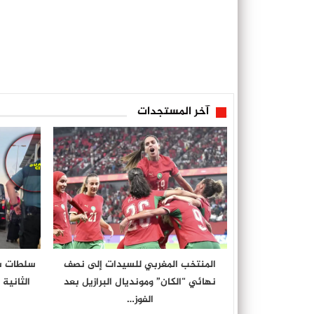
آخر المستجدات
المنتخب المغربي للسيدات إلى نصف
سلطات سب
نهائي “الكان” ومونديال البرازيل بعد
الثانية
الفوز…