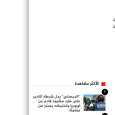
ن
ث
الأكثر مشاهدة
1
“الديستي” يدل شرطة أكادير
على طرد مشبوه قادم من
أوروربا وتفتيشه يسفر عن
مفاجأة