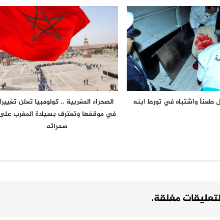
 طعناً واشتباه في تورط ابنه
الصحراء المغربية .. كولومبيا تعلن تغييرا
في موقفها وتعترف بسيادة المغرب على
صحرائه
لتعليقات مغلقة.