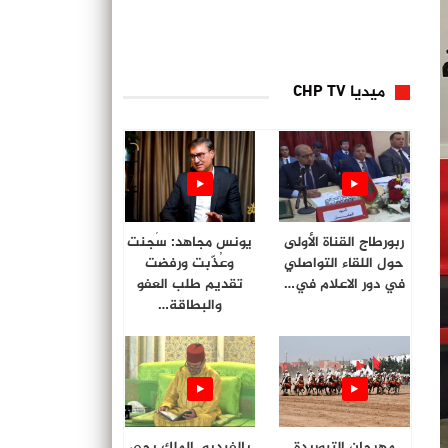
ميديا CHP TV
ربورطاج القناة الأولى
يونس مجاهد: سُجنت
حول اللقاء التواصلي
وعُذّبت ورفضت
في دور الاعلام في…
تقديم طلب العفو
والبطاقة…
مهرجان التبوريدة
بالفيديو. الملك يحي