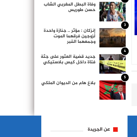
وفاة البطل المغربي الشاب
حسن طوريس
3
إنزكان : مؤثر .. جنازة واحدة
لزوجين فرقهما الموت
وجمعهما القبر
4
جديد قضية العثور على جثة
فتاة داخل كيس بلاستيكي
5
بلاغ هام من الديوان الملكي
عن الجريدة