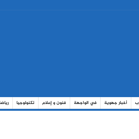
رب
أخبار جهوية
في الواجهة
فنون و إعلام
تكنولوجيا
رياضة