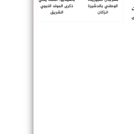
الوطني بالدشيرة
ذكرى المولد النبوي
 عمالات
انزكان
الشريق
ى