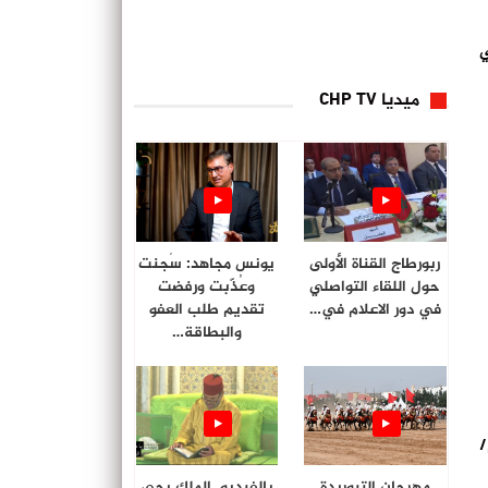
ي
ميديا CHP TV
ربورطاج القناة الأولى
يونس مجاهد: سُجنت
حول اللقاء التواصلي
وعُذّبت ورفضت
في دور الاعلام في…
تقديم طلب العفو
والبطاقة…
ياح قوية (من 70 إلى 85 كلم/
مهرجان التبوريدة
بالفيديو. الملك يحي