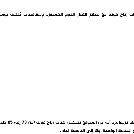
ات رياح قوية مع تطاير الغبار اليوم الخميس، وتساقطات ثلجية يوم
وأوضحت المديرية، في نشرة إنذارية من مستوى يقظة برتقالي، أنه من المتوقع تسجيل هبات ر
ساعة الواحدة زوالا إلى التاسعة ليلا .