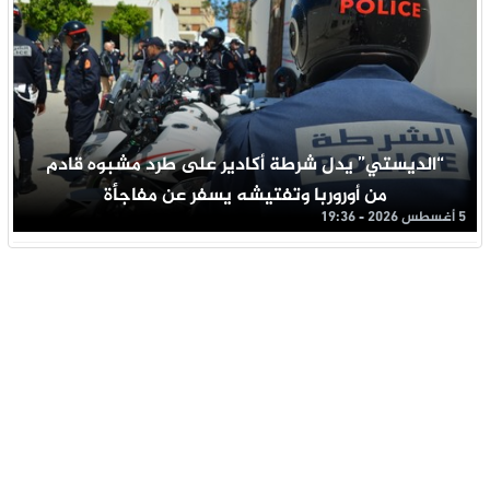
“الديستي” يدل شرطة أكادير على طرد مشبوه قادم
من أوروربا وتفتيشه يسفر عن مفاجأة
5 أغسطس 2026 - 19:36