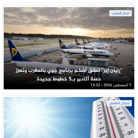
أخبار المغرب
“رايان إير” تطلق أضخم برنامج جوي بالمغرب وتعزز
حصة أكادير بـ5 خطوط جديدة
7 أغسطس 2026 - 13:22
أحوال الطقس