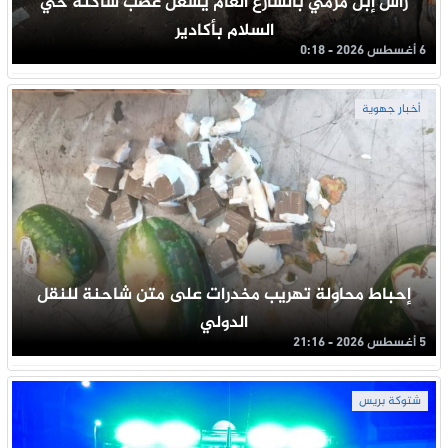
رأس إبل مرمي بالشارع العام يشعل غضب ساكنة حي
السلام بأكادير
6 أغسطس 2026 - 0:18
أخبار جهوية
إحباط محاولة تهريب مخدرات على متن شاحنة للنقل
الدولي
5 أغسطس 2026 - 21:16
شتوكة بريس